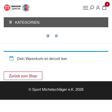
Zum
0
Inhalt
FC STURM
springen
HAUZENBERG
KATEGORIEN
Dein Warenkorb ist derzeit leer.
Zurück zum Shop
© Sport Michetschläger e.K. 2026